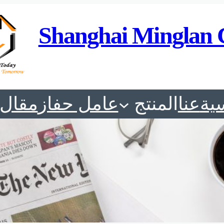
Shanghai Minglan 
ية
عنا
المنتج
عامل حفاز
مقال