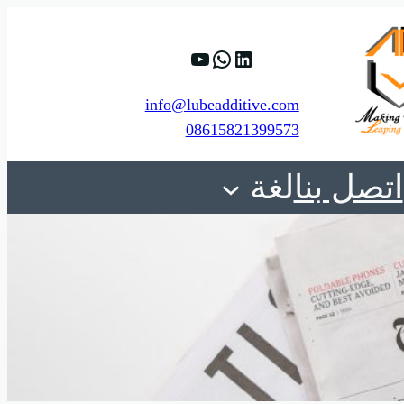
%D9%88%D9%8A%D8%A8.
Yr4LViMqHTrywyBee_Tw
https://www.linkedin.com/company/shanghai-minglan-chemical-co–ltd
info@lubeadditive.com
08615821399573
اتصل بنا
لغة