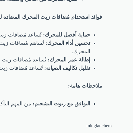
فوائد استخدام مُضافات زيت المحرك المضادة لل
حماية أفضل للمحرك:
تُساعد مُضافات زيت 
تحسين أداء المحرك:
تُساهم مُضافات زيت
المحرك.
إطالة عمر المحرك:
تُساعد مُضافات زيت ا
تقليل تكاليف الصيانة:
تُساعد مُضافات زيت
ملاحظات هامة:
التوافق مع زيوت التشحيم:
من المهم التأك
minglanchem