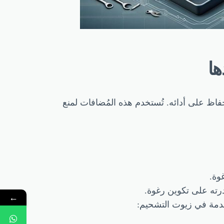
ها
فاظ على أدائه. تُستخدم هذه المُضافات لمنع
وة.
درته على تكوين رغوة.
←
دمة في زيوت التشحيم: