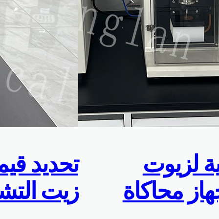
ية لزيوت
تحديد قيم
از محاكاة
زيت التش