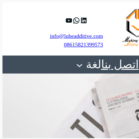
%D9%88%D9%8A%D8%A8.
Yr4LViMqHTrywyBee_Tw
https://www.linkedin.com/company/shanghai-minglan-chemical-co–ltd
info@lubeadditive.com
08615821399573
اتصل بنا
لغة