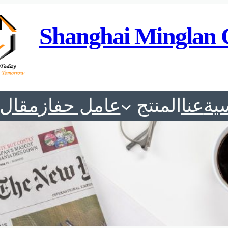
Shanghai Minglan 
ية
عنا
المنتج
عامل حفاز
مقال