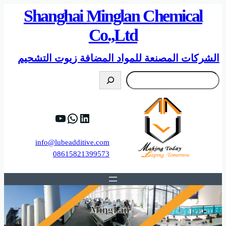
Shanghai Minglan Chemical
Co.,Ltd
الشركات المصنعة للمواد المضافة زيوت التشحيم
搜
索
D9%8A%D8%A8.
HTrywyBee_Tw
https://www.linkedin.com/company/shanghai-minglan-chemical-co–ltd
info@lubeadditive.com
08615821399573