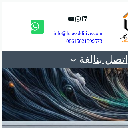
84%D9%88%D9%8A%D8%A8.
C_8Yr4LViMqHTrywyBee_Tw
https://www.linkedin.com/company/shanghai-minglan-chemical-co–ltd
info@lubeadditive.com
08615821399573
اتصل بنا
لغة