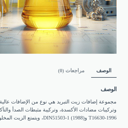
الوصف
مراجعات (0)
الوصف
مجموعة إضافات زيت التبريد هي نوع من الإضافات عالية ا
T16630-1996 وDIN51503-1 (1988)، ويتمتع الزيت المخلوط به بثبات أكسدة جيد، وأداء إزالة الاستحلاب، ومقاومة التآكل، وخصائص مانع التآكل وخصائص ذوبان جيدة مع المبرد.