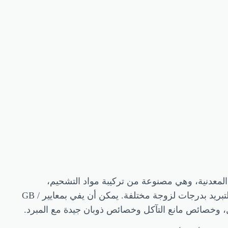
 المعدنية، وهي مصنوعة من تركيبة مواد التشحيم،
وتركيبات مضادات الأكسدة، وتركيبة مثبطات الصدأ والتآكل وغيرها من التركيبات المضافة. يمكن استخدامه لمزج زيت التبريد بدرجات لزوجة مختلفة. يمكن أن يفي بمعايير GB /