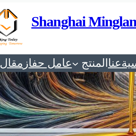
Shanghai Minglan
ية
عنا
المنتج
عامل حفاز
مقال