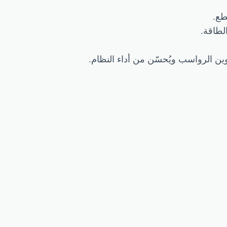
طع.
لطاقة.
ين الرواسب ويُحسّن من أداء النظام.