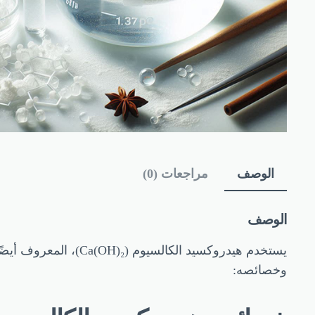
الوصف
مراجعات (0)
الوصف
يستخدم هيدروكسيد ال
وخصائصه: