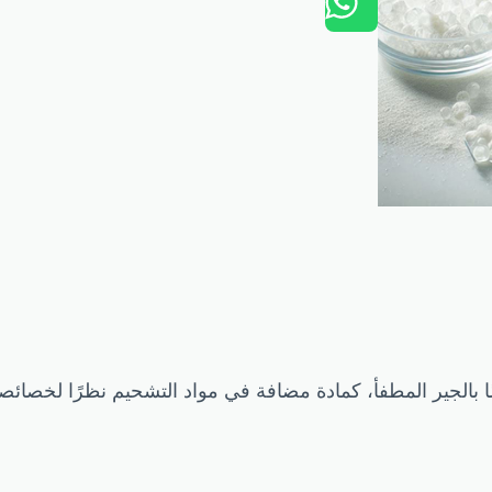
كالسيوم (Ca(OH)₂)، المعروف أيضًا بالجير المطفأ، كمادة مضافة في مواد التشحيم