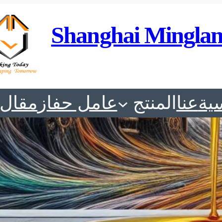
Shanghai Minglan
ية
عنا
المنتج
عامل حفاز
مقال