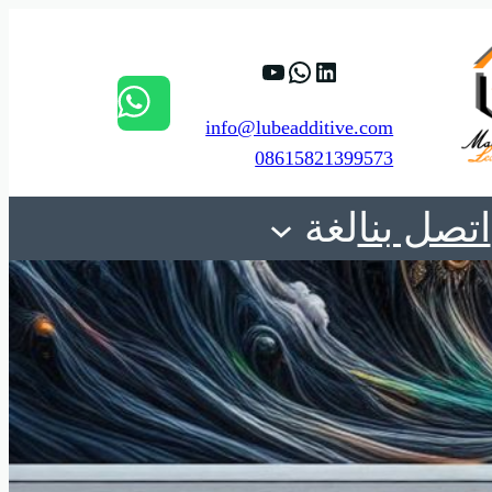
84%D9%88%D9%8A%D8%A8.
C_8Yr4LViMqHTrywyBee_Tw
https://www.linkedin.com/company/shanghai-minglan-chemical-co–ltd
info@lubeadditive.com
08615821399573
اتصل بنا
لغة