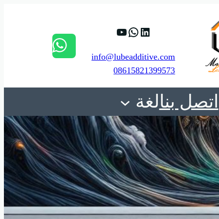
84%D9%88%D9%8A%D8%A8.
C_8Yr4LViMqHTrywyBee_Tw
https://www.linkedin.com/company/shanghai-minglan-chemical-co–ltd
info@lubeadditive.com
08615821399573
اتصل بنا
لغة