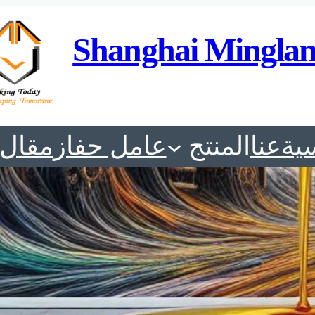
Shanghai Minglan
ية
عنا
المنتج
عامل حفاز
مقال