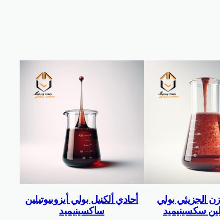
وزن الجزيئي بولي
أحادي ألكنيل بولي أيزوبيوتيلين
لين سكسينيميد
ساكسينيميد