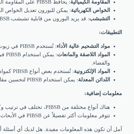
المقاومة الكيميائية
: يحافظ PIBSB على المقاومة الكيميائية الممتازة الموجودة في PIBS، كما أن البورون قد يحسنها في بعض الحالات.
الخواص الكهربائية
: يمكن للبورون تعديل الخواص الكهربائية لـ PIBSB، مما يجعلها مفيدة في التطبيقات الإل
التشبشب
: قد يزيد البورون من قابلية تشبشب PIBSB، مما يجعلها أكثر قوة ومتانة.
التطبيقات:
مواد التشحيم عالية الأداء
: تُستخدم PIBSB في زيوت التشحيم التي تعمل في درجات حرارة عالية وحمولات ثقيلة، مثل محركات الطائرات ومحركات التوربينات الغازية.
المواد اللاصقة والمانعات
: يم
والفضاء.
المواد الإلكترونية
: تُستخدم بعض أنواع PIBSB كمواد عازلة كهربائية بسبب خواصها الكهربائية الفريدة.
اللدائن المعدلة
: يمكن استخدام PIBSB لتحسين مقاومة الحرارة والمواد الكيميائية للبلاستيك، مما يجعلها مناسبة للتطبيقات الصناعية والسيارات.
معلومات إضافية:
هناك أنواع مختلفة من PIBSB، تختلف في ترتيب وكمية ذرات البورون المرتبطة بسلسلة PIBS. كل نوع له خصائص ومجموعة تطبيقات محددة.
تتوفر معلومات أكثر تفصيلاً عن PIBSB في الأبحاث العلمية ومواصفات الشركات المصنعة لهذه المادة.
آمل أن تكون هذه المعلومات مفيدة. هل لديك أي أسئلة أ