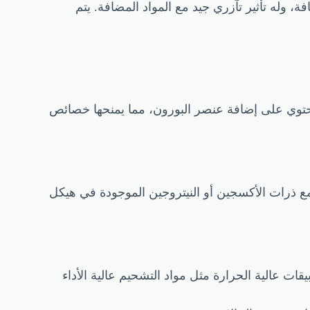
فات المعدنية وZDDP وسلاسل أخرى من المواد المضافة، وله تأثير تآزري جيد مع المواد المضافة. يتم
 مرتبطة بـ بولي إيزوبوتينيل سوكسينيميد (PIBS) لكنها تحتوي على إضافة عنصر البورون، مما يمنحها خصائص
PIB المحدد. بشكل عام، تتفاعل البورون مع ذرات الأكسجين أو النيتروجين الموجودة في هيكل
PI مقارنةً بـ PIBS. وهذا يجعلها مناسبة للتطبيقات عالية الحرارة مثل مواد التشحيم عالية الأداء