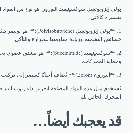
بولي إيزوبوتينيل سوكسينيميد البورون هو نوع من الموا
تفسيره كالآتي:
1. **بولي إيزوبوتينيل
خصائص التشحيم وزيادة مقاومتها للحرارة والتآكل.
2. **سوكسينيميد (uccinimide
وحماية المحركات.
3. **البورون (Boron):** يُضاف أحيانًا كعنصر إلى تركيب المادة لتحسين خصائص الحماية من التآكل.
تُستخدم مثل هذه المواد المضافة لتعزيز أداء زيوت التش
المحرك الخاص بك.
قد يعجبك أيضاً…