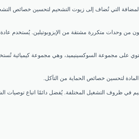
د المضافة التي تُضاف إلى زيوت التشحيم لتحسين خصائص التشح
 (Polyisobutylene):** هو بوليمر يتكون من وحدات متكررة مشتقة من الإيزوبوتي
S):** هو مشتق عضوي يحتوي على مجموعة السوكسينيميد، وهي مجموعة كيم
حيم في ظروف التشغيل المختلفة. يُفضل دائمًا اتباع توصيات ا