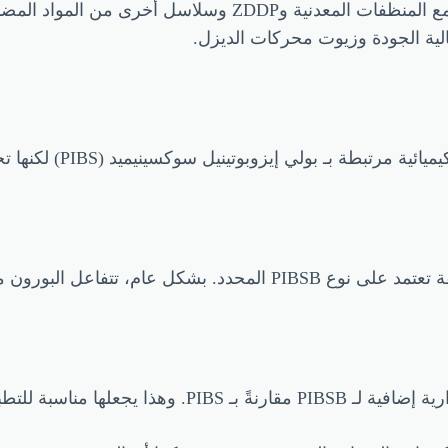
يتمتع بولي إيزوبوتينيل سوسينيميد البوروناتي بتوافق جيد مع المنظ
ية الجودة وزيوت محركات الديزل.
هو مادة كيميائية
يرتبط ذرات البورون مع سلاسل PIBS بطرق مختلفة تعتمد على نوع SB
: يضيف البورون عادةً مقاومة حرارية إضافية لـ BSB