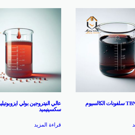
سوبر عالية TBN سلفونات الكالسيوم
عالي النيتروجين بولي ايزوبوتيلي
سكسينيميد
د
قراءة المزيد