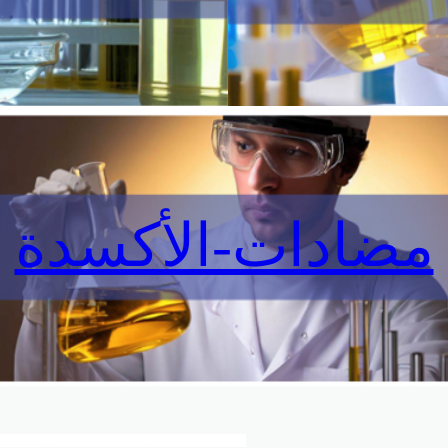
مضادات-الأكسدة