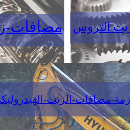
مضافات-ز
يت التروس
مة-مضافات-الزيت-الهيدروليك