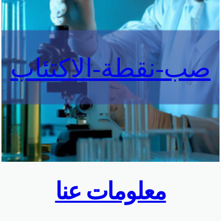
صب-نقطة-الاكتئاب
معلومات عنا