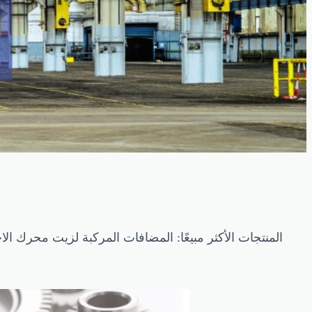
المنتجات الأكثر مبيعًا: المضافات المركبة لزيت محرك ال