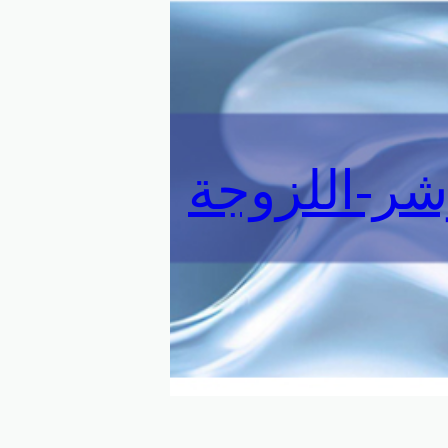
ر-اللزوجة