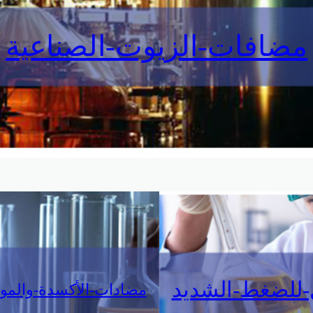
مضافات-الزيوت-الصناعية
ل-للضغط-الشديد
مضادات-الأكسدة-والموا