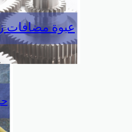
عبوة مضافات ز
حز