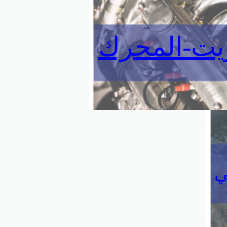
يت-المحرك
ي