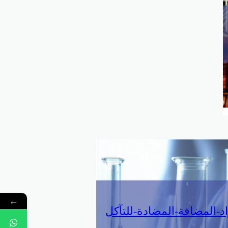
←
د-المضافة-المضادة-للتآكل