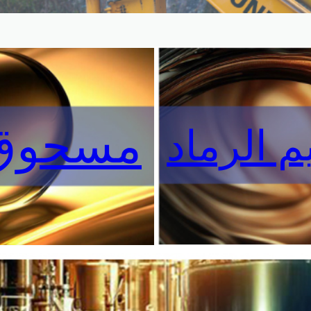
مسحوق 
 الرماد