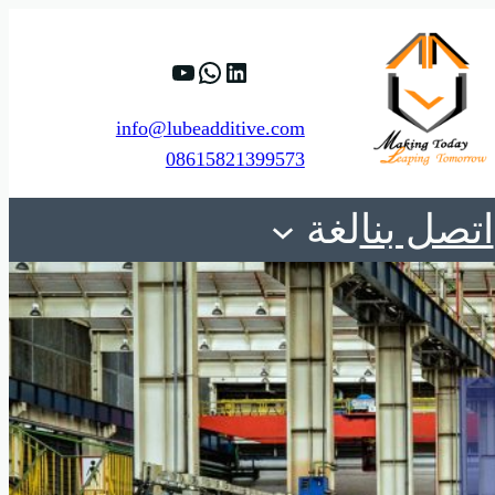
88%D9%8A%D8%A8.
ViMqHTrywyBee_Tw
https://www.linkedin.com/company/shanghai-minglan-chemical-co–ltd
info@lubeadditive.com
08615821399573
اتصل بنا
لغة