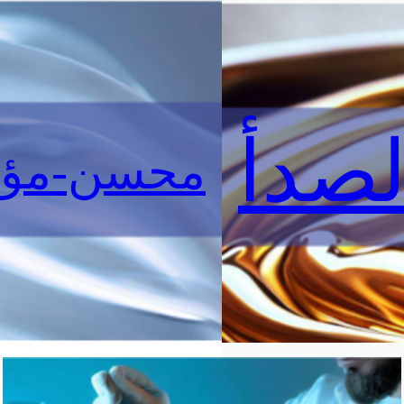
لصدأ
محسن-مؤش