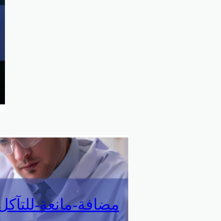
مضافة-مانعة-للتآك