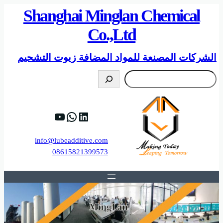
Shanghai Minglan Chemical
Co.,Ltd
الشركات المصنعة للمواد المضافة زيوت التشحيم
搜
索
D9%8A%D8%A8.
HTrywyBee_Tw
https://www.linkedin.com/company/shanghai-minglan-chemical-co–ltd
info@lubeadditive.com
08615821399573