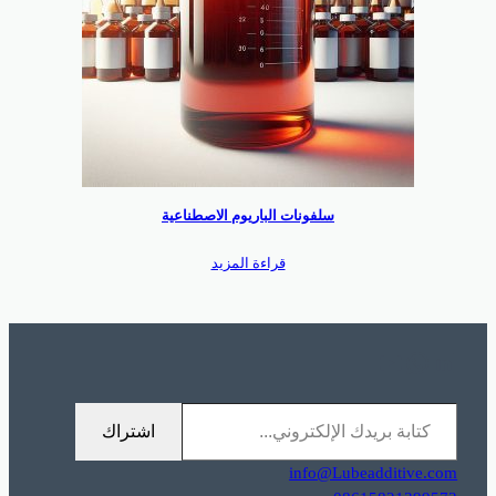
سلفونات الباريوم الاصطناعية
قراءة المزيد
%A7%D9%84%D9%88%D9%8A%D8%A8.
hannel/UC_8Yr4LViMqHTrywyBee_Tw
https://www.linkedin.com/company/shanghai-minglan-chemical-co–ltd
كتابة بريدك الإلكتروني…
اشتراك
info@Lubeadditive.com