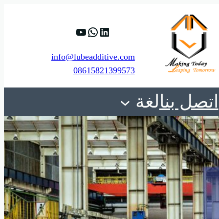
88%D9%8A%D8%A8.
ViMqHTrywyBee_Tw
https://www.linkedin.com/company/shanghai-minglan-chemical-co–ltd
info@lubeadditive.com
08615821399573
اتصل بنا
لغة