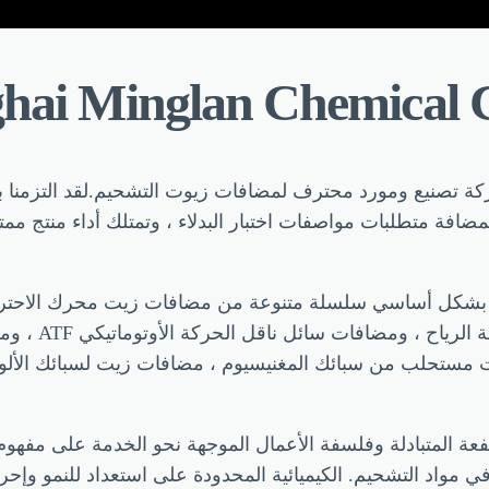
hai Minglan Chemical 
 تصنيع ومورد محترف لمضافات زيوت التشحيم.لقد التزمنا بتزو
افة متطلبات مواصفات اختبار البدلاء ، وتمتلك أداء منتج ممتا
ك بشكل أساسي سلسلة متنوعة من مضافات زيت محرك الاحتراق 
ومضافات زيت ا
يت مستحلب من سبائك المغنيسيوم ، مضافات زيت لسبائك الأل
المتبادلة وفلسفة الأعمال الموجهة نحو الخدمة على مفهوم التع
 في مواد التشحيم. الكيميائية المحدودة على استعداد للنمو وإحر