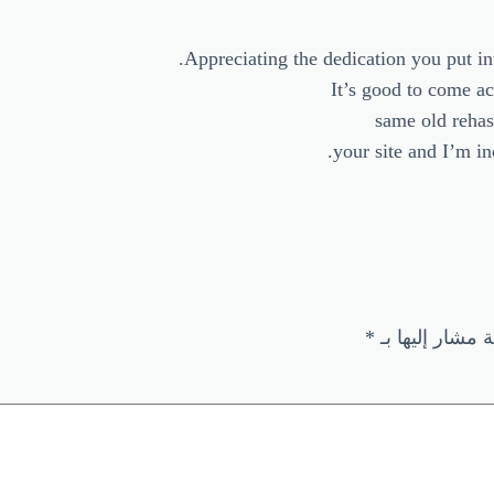
Appreciating the dedication you put int
It’s good to come ac
same old rehas
your site and I’m i
ة مشار إليها بـ
*