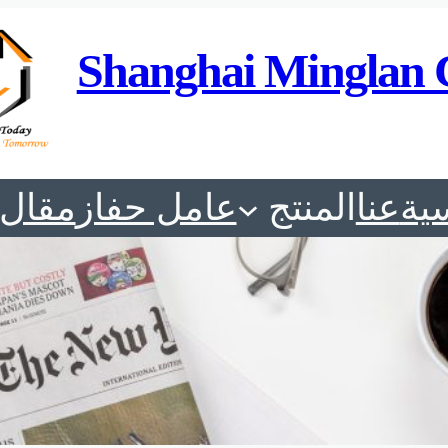
Shanghai Minglan 
ية
عنا
المنتج
عامل حفاز
مقال