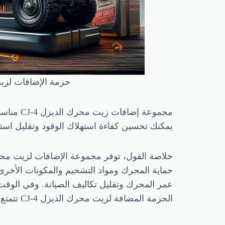
حزمة الإضافات لزيت محرك الديزل CJ-4: سلاح سري ل
مجموعة إ
يمكنك تحسين كفاءة استهلاك الوقود وتقليل است
حماية المحرك ومواد التشحيم والمكونات الأخرى. 
عمر المحرك وتقليل تكاليف الصيانة. وفي الوقت نف
الحزمة المضافة لزيت محرك الديزل CJ-4 تتمتع بأهمية عملية وقيمة ترويجية عالية، وتستحق المحاولة من قبل غالبية الشركات المصنعة لزيت المحرك.