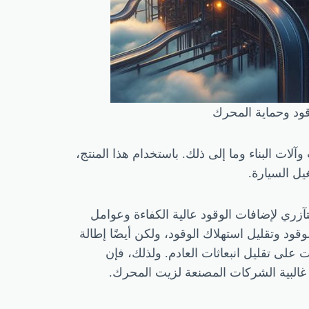
ت والحافلات وآلات البناء وما إلى ذلك. باستخدام هذا المنتج،
ل السيارة.
كات الديزل بفضل التأثير التآزري لإضافات الوقود عالية الكفاءة وعوامل
ود وتقليل استهلاك الوقود، ولكن أيضًا إطالة
 على تقليل انبعاثات العادم. ولذلك، فإن