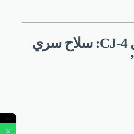
ردان على “حزمة الإضافات لزيت محرك الديزل CJ-4: سلاح سري
←