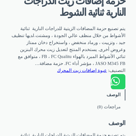
مة إضافات زيت الدراجات
نارية ثنائية الشوط
تصنيع حزمة المضافات الزيتية للدراجات النارية ثنائية
شواط من خلال منظف عالي الجودة ، ومشتت.لديها تنظيف
 ، وتزييت ، ورماد منخفض ، واستخراج دخان ممتاز
وض أخرى. يستخدم المنتج لتعديل زيت محرك البنزين
ثنائي الأشواط المبرد بالهواء FB ، FC Qualitu ، متوافق مع
JAS ، مؤشر أداء FC. حزمة مضافة…
صنيف:
عبوة إضافات زيت المحرك
لوصف
راجعات (0)
وصف
تصنيع حزمة المضافات الزيتية للدراجات النارية ثنائية