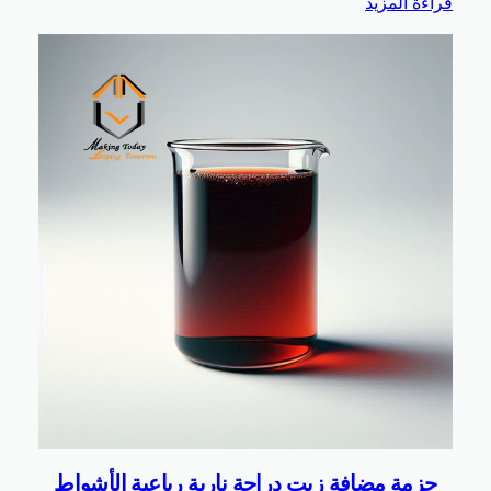
ة المزيد
زمة مضافة زيت دراجة نارية رباعية الأشواط