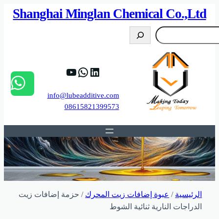
Shanghai Minglan Chemical Co.,
9%88%D9%8A%D8%A8.
r4LViMqHTrywyBee_Tw
https://www.linkedin.com/company/shanghai-minglan-chemical-co–ltd
info@lubeadditive.com
08615821399573
ئيسية
/
عبوة إضافات زيت المحرك
/ حزمة إضافات زيت
اجات النارية ثنائية الشوط