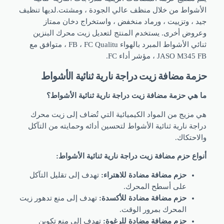
شواط من خلال منظف عالي الجودة ، ومشتت.لديها تنظيف
 ، وتزييت ، ورماد منخفض ، واستخراج دخان ممتاز
وض أخرى. يستخدم المنتج لتعديل زيت محرك البنزين
ثنائي الأشواط المبرد بالهواء FB ، FC Qualitu ، متوافق مع
JASO M ، مؤشر أداء FC.
ة مضافة زيت دراجة نارية ثنائية الأشواط
ي حزمة مضافة زيت دراجة نارية ثنائية الأشواط؟
مزيج من المواد الكيميائية التي تُضاف إلى زيت محرك
ة نارية ثنائية الأشواط لتحسين أدائه وحمايته من التآكل
حتكاك.
ع حزم مضافة زيت دراجة نارية ثنائية الأشواط:
حزم مضافة مضادة للاهتراء:
تهدف إلى تقليل التآكل
على أسطح المحرك.
حزم مضافة مضادة للأكسدة:
تهدف إلى منع تدهور زيت
المحرك بمرور الوقت.
حزم مضافة مضادة للرغوة:
تهدف إلى منع تكوين